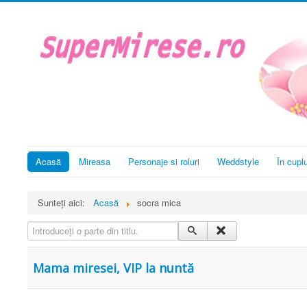
Acasă
Mireasa
Personaje si roluri
Weddstyle
În cupl
Sunteți aici:
Acasă
socra mica
Introduceți o parte din titlu.
Mama miresei, VIP la nuntă