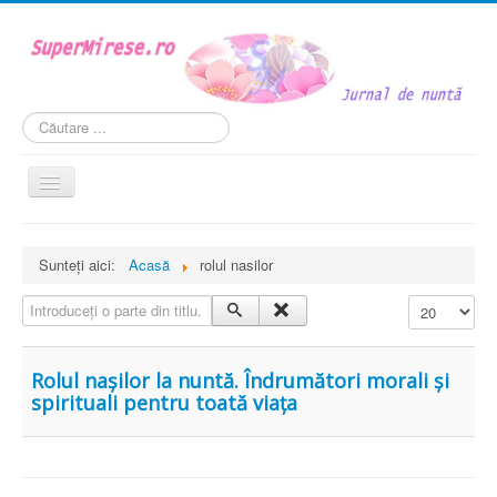
Căutare
...
Comută
navigarea
Acasă
Sunteți aici:
Acasă
rolul nasilor
Mireasa
Introduceți o parte din titlu.
Afișare #
Personaje si roluri
Weddstyle
Rolul nașilor la nuntă. Îndrumători morali și
În cuplu
spirituali pentru toată viața
Legislația nuntii
VIDEO