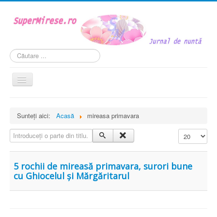
Căutare
...
Comută
navigarea
Acasă
Sunteți aici:
Acasă
mireasa primavara
Mireasa
Introduceți o parte din titlu.
Afișare #
Personaje si roluri
Weddstyle
5 rochii de mireasă primavara, surori bune
În cuplu
cu Ghiocelul și Mărgăritarul
Legislația nuntii
VIDEO