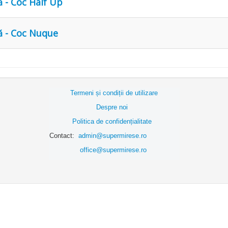
 - Coc Half Up
ă - Coc Nuque
Termeni și condiții de utilizare
Despre noi
Politica de confidențialitate
Contact:
admin@supermirese.ro
office@supermirese.ro