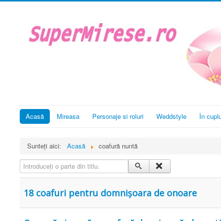
Acasă
Mireasa
Personaje si roluri
Weddstyle
În cupl
Sunteți aici:
Acasă
coafură nuntă
Introduceți o parte din titlu.
18 coafuri pentru domnișoara de onoare