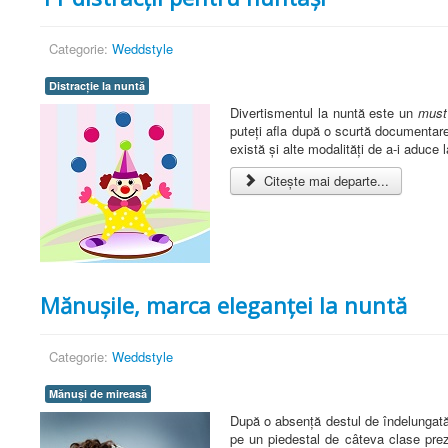
Categorie:
Weddstyle
Distracție la nuntă
Divertismentul la nuntă este un
must
puteți afla după o scurtă documentare
există și alte modalități de a-i aduce 
Citește mai departe...
Mănușile, marca eleganței la nuntă
Categorie:
Weddstyle
Mănuși de mireasă
După o absență destul de îndelungată 
pe un piedestal de câteva clase preze