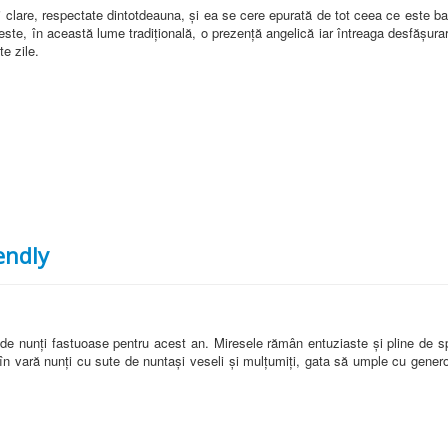
lare, respectate dintotdeauna, și ea se cere epurată de tot ceea ce este banal,
 este, în această lume tradițională, o prezență angelică iar întreaga desfășur
e zile.
endly
 de nunți fastuoase pentru acest an. Miresele rămân entuziaste și pline de spe
 vară nunți cu sute de nuntași veseli și mulțumiți, gata să umple cu generozi