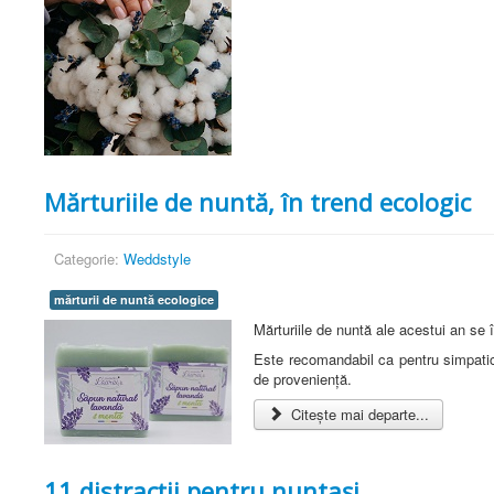
Mărturiile de nuntă, în trend ecologic
Categorie:
Weddstyle
mărturii de nuntă ecologice
Mărturiile de nuntă ale acestui an se
Este recomandabil ca pentru simpaticel
de proveniență.
Citește mai departe...
11 distracții pentru nuntași