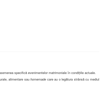
 asemenea specifică evenimentelor matrimoniale în condițiile actuale.
aturale, alimentare sau
homemade
care au o legătura strânsă cu mediul