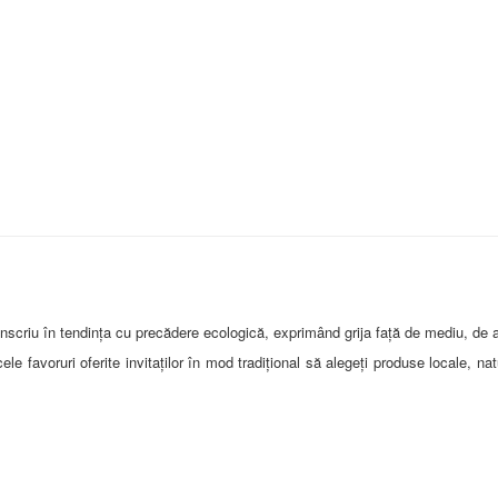
 înscriu în tendința cu precădere ecologică, exprimând grija față de mediu, de
e favoruri oferite invitaților în mod tradițional să alegeți produse locale, n