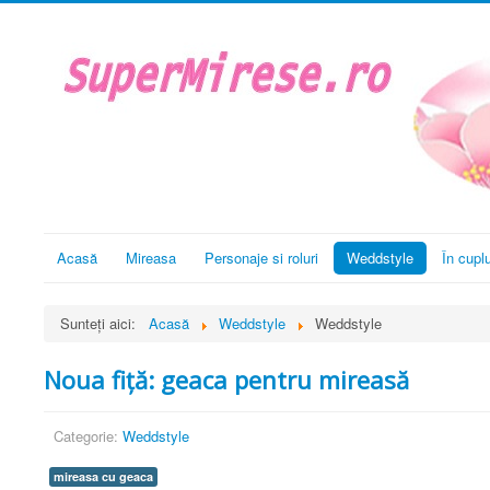
Acasă
Mireasa
Personaje si roluri
Weddstyle
În cupl
Sunteți aici:
Acasă
Weddstyle
Weddstyle
Noua fiță: geaca pentru mireasă
Categorie:
Weddstyle
mireasa cu geaca