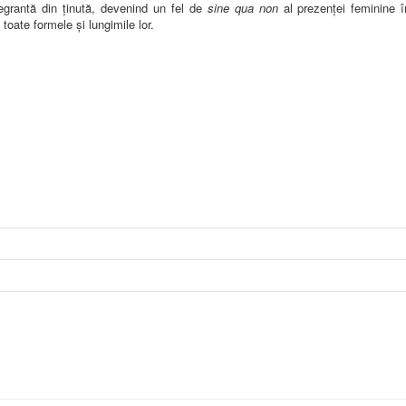
egrantă din ținută, devenind un fel de
sine qua non
al prezenței feminine 
oate formele și lungimile lor.