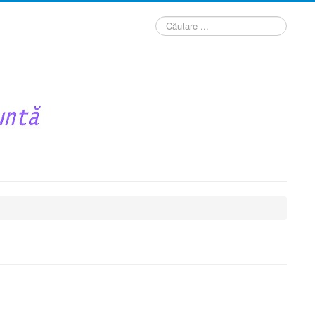
Căutare
...