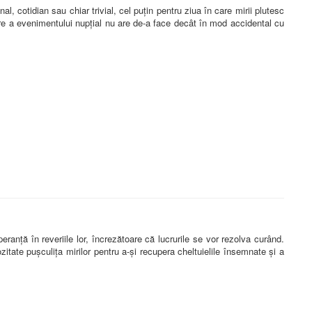
 cotidian sau chiar trivial, cel puțin pentru ziua în care mirii plutesc
are a evenimentului nupțial nu are de-a face decât în mod accidental cu
ranță în reveriile lor, încrezătoare că lucrurile se vor rezolva curând.
tate pușculița mirilor pentru a-și recupera cheltuielile însemnate și a