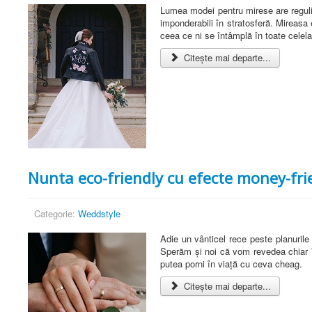
Lumea modei pentru mirese are reguli c
imponderabili în stratosferă. Mireasa
ceea ce ni se întâmplă în toate celelat
Citește mai departe...
Nunta eco-friendly cu efecte money-fri
Categorie:
Weddstyle
Adie un vânticel rece peste planurile
Sperăm și noi că vom revedea chiar în
putea porni în viață cu ceva cheag.
Citește mai departe...