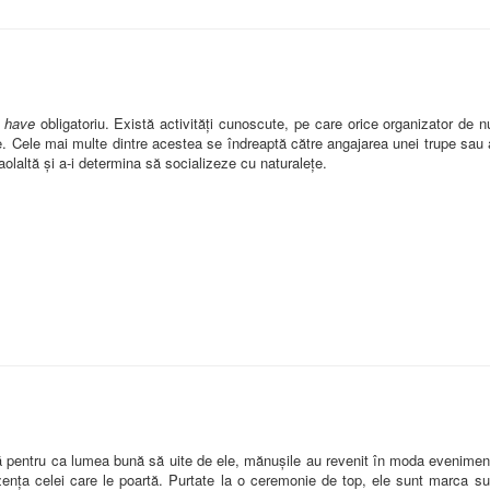
 have
obligatoriu. Există activități cunoscute, pe care orice organizator de 
. Cele mai multe dintre acestea se îndreaptă către angajarea unei trupe sau a
laolaltă și a-i determina să socializeze cu naturalețe.
pentru ca lumea bună să uite de ele, mănușile au revenit în moda evenimentel
nța celei care le poartă. Purtate la o ceremonie de top, ele sunt marca subt