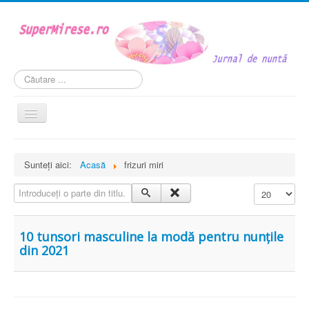
Căutare
...
Comută
navigarea
Acasă
Sunteți aici:
Acasă
frizuri miri
Mireasa
Introduceți o parte din titlu.
Afișare #
Personaje si roluri
Weddstyle
10 tunsori masculine la modă pentru nunțile
În cuplu
din 2021
Legislația nuntii
VIDEO