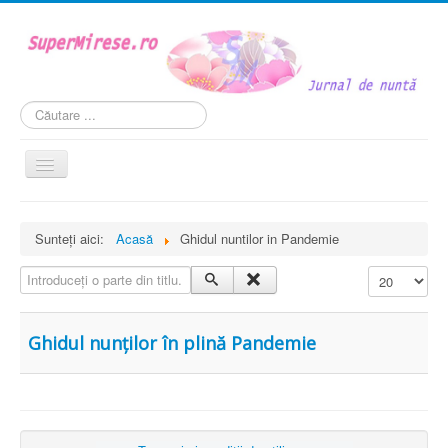
Căutare
...
Comută
navigarea
Acasă
Sunteți aici:
Acasă
Ghidul nuntilor in Pandemie
Mireasa
Introduceți o parte din titlu.
Afișare #
Personaje si roluri
Weddstyle
Ghidul nunților în plină Pandemie
În cuplu
Legislația nuntii
VIDEO